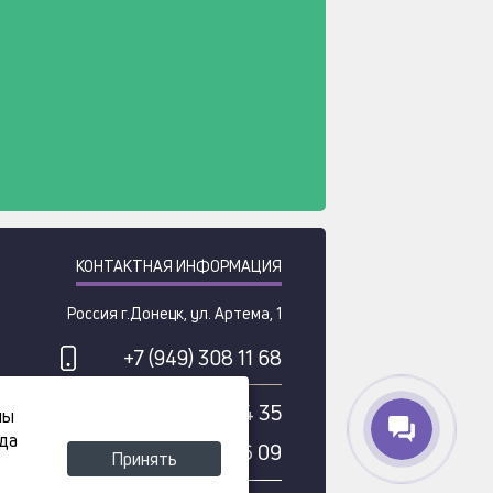
КОНТАКТНАЯ ИНФОРМАЦИЯ
Россия
г.
Донецк
,
ул. Артема, 1
+7 (949) 308 11 68
+ 7 (958) 100 84 35
лы
гда
+ 7 (499) 113 06 09
Принять