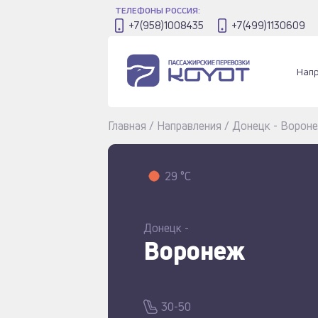
ТЕЛЕФОНЫ РОССИЯ:
+7(958)1008435
+7(499)1130609
Нап
Главная
/
Направления
/
Донецк - Ворон
29 °C
Донецк -
Воронеж
30-50