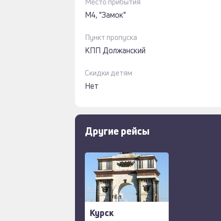
Место прибытия
M4, "Замок"
Пункт пропуска
КПП Должанский
Скидки детям
Нет
Другие рейсы
Курск