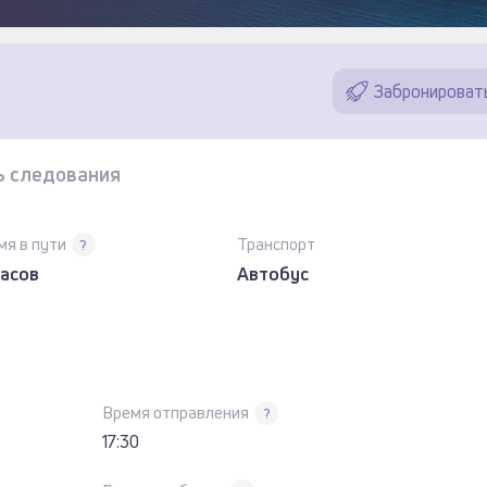
Забронироват
ь следования
мя в пути
Транспорт
?
часов
Автобус
Время отправления
?
17:30