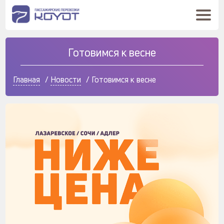
Готовимся к весне
Главная
/
Новости
/
Готовимся к весне