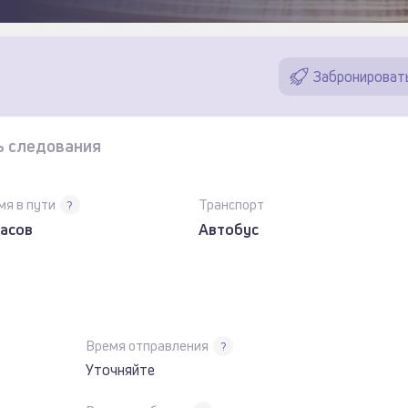
Забронироват
ь следования
мя в пути
Транспорт
?
часов
Автобус
Время отправления
?
Уточняйте