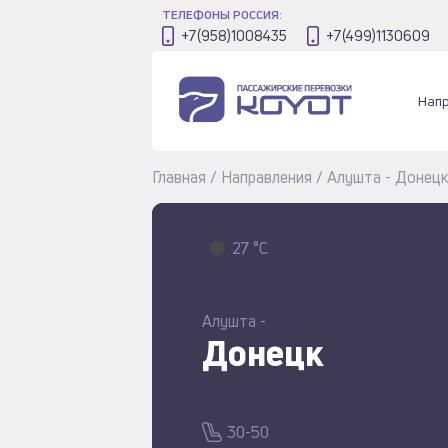
ТЕЛЕФОНЫ РОССИЯ:
+7(958)1008435
+7(499)1130609
Нап
Главная
/
Направления
/
Алушта - Донец
27 °C
Алушта -
Донецк
30-50