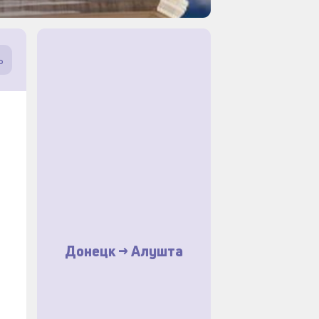
ь
Донецк -> Алушта